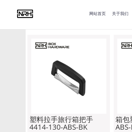
合页系列
拉手系列
搭扣系列
蝴蝶锁系列
包角
网站首页
关于我们
脚垫系列
限位钢丝绳
脚轮系列
船用零部件
塑料拉手旅行箱把手
箱包塑
4414-130-ABS-BK
ABS-