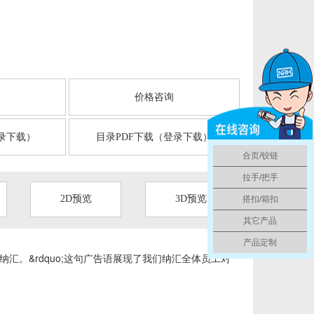
言
价格咨询
录下载）
目录PDF下载（登录下载）
合页/铰链
拉手/把手
2D预览
3D预览
搭扣/箱扣
其它产品
产品定制
纳汇。&rdquo;这句广告语展现了我们纳汇全体员工对