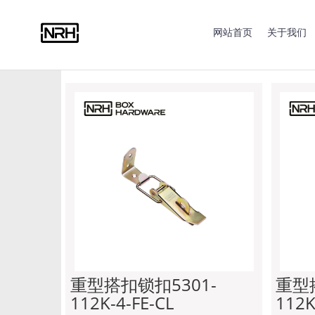
合页系列
拉手系列
搭扣系列
蝴蝶锁系列
包角
网站首页
关于我们
脚垫系列
限位钢丝绳
脚轮系列
船用零部件
重型搭扣锁扣5301-
重型
112K-4-FE-CL
112K