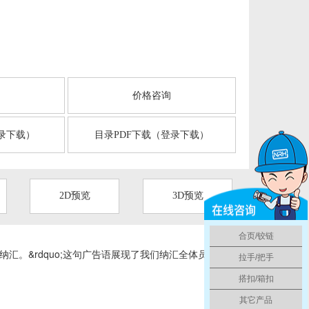
言
价格咨询
录下载）
目录PDF下载（登录下载）
2D预览
3D预览
合页/铰链
纳汇。&rdquo;这句广告语展现了我们纳汇全体员工对
拉手/把手
搭扣/箱扣
其它产品