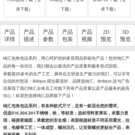
录下载）
下载）
录下载）
产品
产品
产品
产品
产品
2D
3D
详情
描述
参数
包装
视频
预览
预览
纳汇包角包边系列，用心呵护您的家居用品和箱包产品！您对纳汇产
品的每一份信任，我们都会以最优的产品质量和服务形式回报。
承载着20多年的生产工艺，拥有自主研发生产能力的我们，可以非常
自信的对您说：&ldquo;搭扣要选对，品牌选纳汇。&rdquo;这句广告
语展现了我们纳汇全体员工对旗下所有产品质量以及产品服务的超高
信心！欢迎您选择纳汇品牌旗下产品！
纳汇包角包边系列，有各种款式尺寸，总有一款适合您的需求。
优选316.304.201不锈钢，铁，等材质；选材用料更厚实，承重力更
强，链接更稳固，承载您的安全感；表面根据材质不同采用震光，拉
丝，电镀等工艺；一体成型，螺丝沉孔，让安装螺丝更贴合产品，表
面更平整，不刮手。