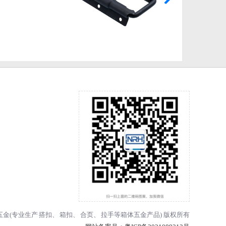
 纳汇五金(专业生产
搭扣
、
箱扣
、
合页
、
拉手
等箱体五金产品) 版权所有