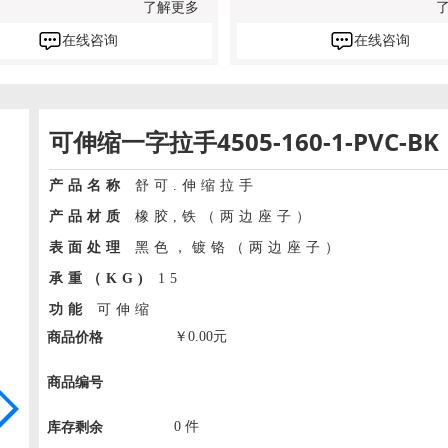
了解更多
在线咨询
在线咨询
可伸缩一字拉手4505-160-1-PVC-BK
产品名称
舒可.伸缩拉手
产品材质
橡胶,铁（两边座子）
表面处理
黑色，镀铬（两边座子）
承重（KG)
15
功能
可伸缩
￥
0.00
元
商品价格
商品编号
0
件
库存剩余