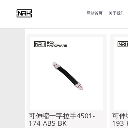
合页系列
拉手系列
搭扣系列
蝴蝶锁系列
包角
网站首页
关于我们
脚垫系列
限位钢丝绳
脚轮系列
船用零部件
可伸缩一字拉手4501-
可伸
174-ABS-BK
193-