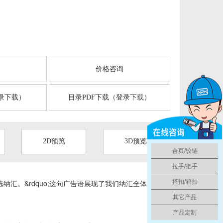
言
价格咨询
录下载）
目录PDF下载（登录下载）
2D预览
3D预览
合页/铰链
拉手/把手
纳汇。&rdquo;这句广告语展现了我们纳汇全体员工
搭扣/箱扣
其它产品
产品定制