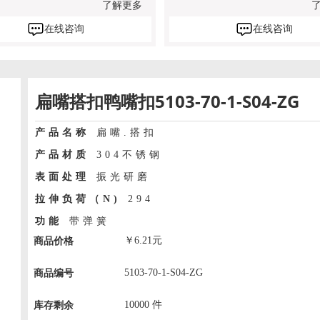
了解更多
在线咨询
在线咨询
扁嘴搭扣鸭嘴扣5103-70-1-S04-ZG
产品名称
扁嘴.搭扣
产品材质
304不锈钢
表面处理
振光研磨
拉伸负荷（N)
294
功能
带弹簧
￥
6.21
元
商品价格
5103-70-1-S04-ZG
商品编号
10000
件
库存剩余