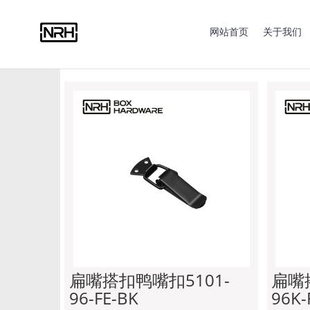
合页系列
拉手系列
搭扣系列
蝴蝶锁系列
包角
网站首页
关于我们
脚垫系列
限位钢丝绳
脚轮系列
船用零部件
扁嘴搭扣鸭嘴扣5101-
扁嘴
96-FE-BK
96K-