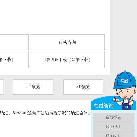
言
价格咨询
录下载）
目录PDF下载（登录下载）
2D预览
3D预览
纳汇。&rdquo;这句广告语展现了我们纳汇全体员工对
合页/铰链
拉手/把手
搭扣/箱扣