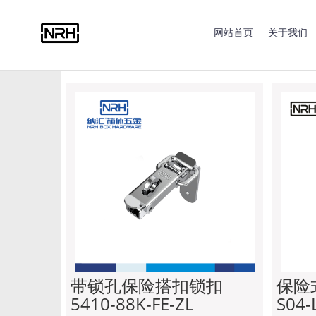
合页系列
拉手系列
搭扣系列
蝴蝶锁系列
包角
网站首页
关于我们
脚垫系列
限位钢丝绳
脚轮系列
船用零部件
带锁孔保险搭扣锁扣
保险式
5410-88K-FE-ZL
S04-