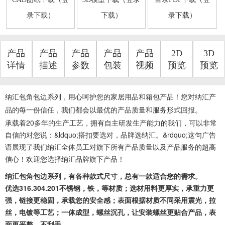
录下载）
下载）
录下载）
产品
产品
产品
产品
产品
2D
3D
详情
描述
参数
包装
视频
预览
预览
纳汇包角包边系列，用心呵护您的家居用品和箱包产品！您对纳汇产
品的每一份信任，我们都会以最优的产品质量和服务形式回报。
承载着20多年的生产工艺，拥有自主研发生产能力的我们，可以非常
自信的对您说：&ldquo;搭扣要选对，品牌选纳汇。&rdquo;这句广告
语展现了我们纳汇全体员工对旗下所有产品质量以及产品服务的超高
信心！欢迎您选择纳汇品牌旗下产品！
纳汇包角包边系列，有各种款式尺寸，总有一款适合您的需求。
优选316.304.201不锈钢，铁，等材质；选材用料更厚实，承重力更
强，链接更稳固，承载您的安全感；表面根据材质不同采用震光，拉
丝，电镀等工艺；一体成型，螺丝沉孔，让安装螺丝更贴合产品，表
面更平整，不刮手。