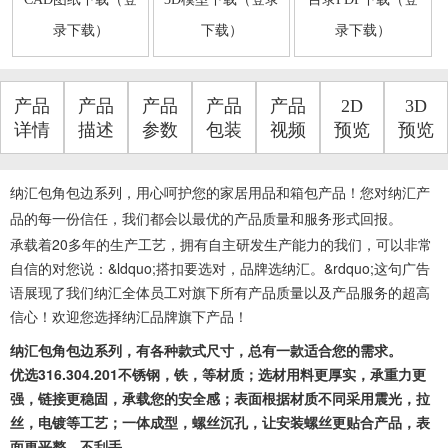
录下载）
下载）
录下载）
产品
产品
产品
产品
产品
2D
3D
详情
描述
参数
包装
视频
预览
预览
纳汇包角包边系列，用心呵护您的家居用品和箱包产品！您对纳汇产
品的每一份信任，我们都会以最优的产品质量和服务形式回报。
承载着20多年的生产工艺，拥有自主研发生产能力的我们，可以非常
自信的对您说：&ldquo;搭扣要选对，品牌选纳汇。&rdquo;这句广告
语展现了我们纳汇全体员工对旗下所有产品质量以及产品服务的超高
信心！欢迎您选择纳汇品牌旗下产品！
纳汇包角包边系列，有各种款式尺寸，总有一款适合您的需求。
优选316.304.201不锈钢，铁，等材质；选材用料更厚实，承重力更
强，链接更稳固，承载您的安全感；表面根据材质不同采用震光，拉
丝，电镀等工艺；一体成型，螺丝沉孔，让安装螺丝更贴合产品，表
面更平整，不刮手。